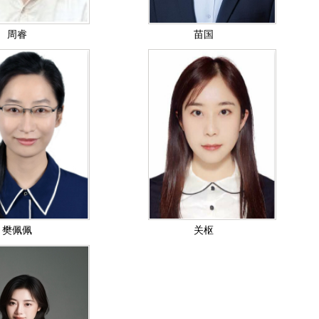
周睿
苗国
樊佩佩
关枢