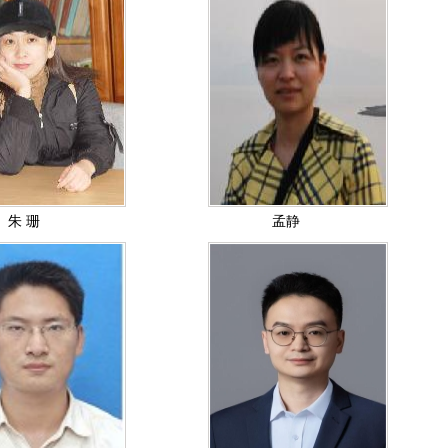
朱 珊
孟静