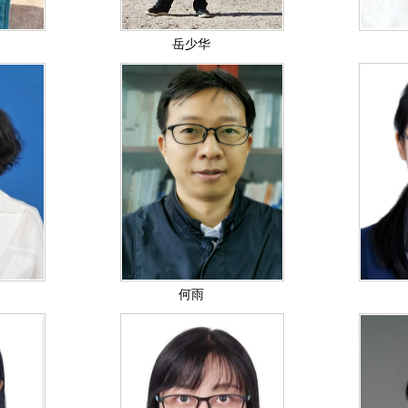
岳少华
何雨