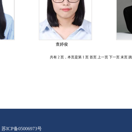
查婷俊
共有 2 页，本页是第 1 页 首页 上一页
下一页
末页
跳
苏ICP备05006973号