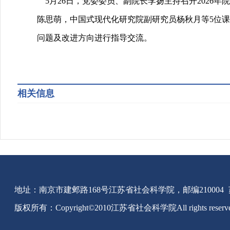
5
月
26
日，党委委员、副院长李扬主持召开
2026
年院
陈思萌，中国式现代化研究院副研究员杨秋月等
5
位课
问题及改进方向进行指导交流。
相关信息
地址：南京市建邺路168号江苏省社会科学院，邮编210004
版权所有：Copyright©2010江苏省社会科学院All rights reserv