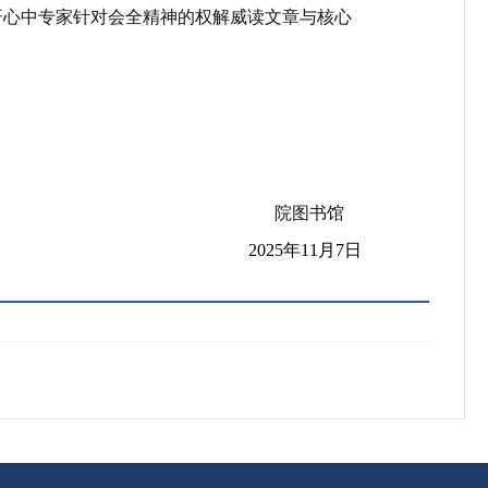
研心中
专家针对会全
精神的权解威
读文章与核心
院图书馆
2025
年
11
月
7
日