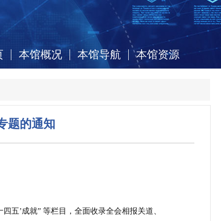
页
本馆概况
本馆导航
本馆资源
专题的通知
十四五
’
成就
”
等栏目，全面收录全会相报关
道、