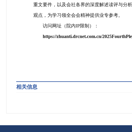
重文要
件，以及会社
各界的深度解述读
评与分
观点，为学习领全会
会精神提供业专
参考。
访问网址（院内
IP
限制）：
https://zhuanti.drcnet.com.cn/2025FourthP
相关信息