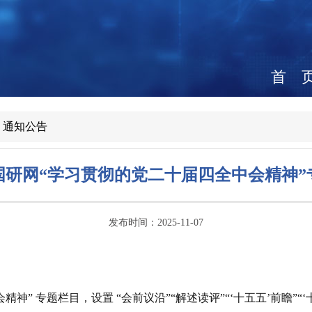
首 
>
通知公告
国研网“学习贯彻的党二十届四全中会精神”
发布时间：2025-11-07
会精神
”
专题栏目，设
置
“
会前议
沿
”“
解述读
评
”“‘
十五五
’
前瞻
”“‘