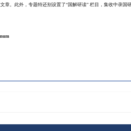
析文章。此外，专题特还
别设置了
“
国解研
读
”
栏目，集收中
录国
lenum