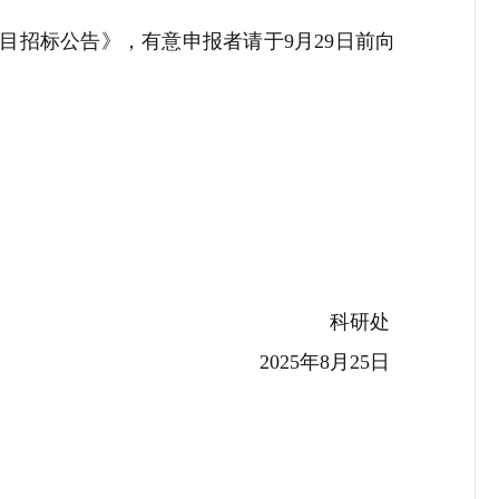
目招标公告》，有意申报者请于
9
月
29
日前向
科研处
2025
年
8
月
25
日