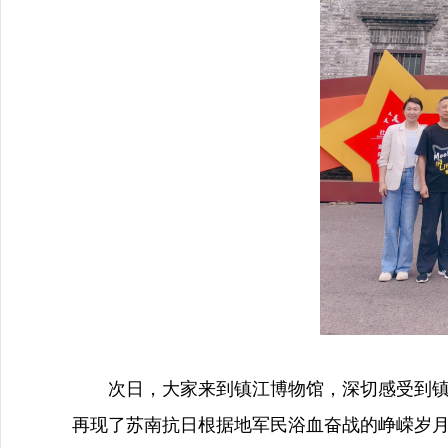
次日，大家来到镇江博物馆，深切感受到镇江
再现了苏南抗日根据地军民浴血奋战的峥嵘岁