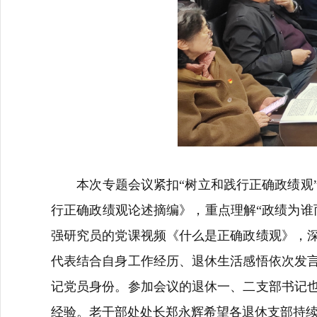
本次专题会议紧扣
“树立和践行正确政绩
行正确政绩观论述摘编》
，
重点
理解
“政绩为
强研究员
的党课视频
《什么是正确政绩观》
，
代表结合自身工作经历、退休生活感悟依次发
记党员身份。
参加会议
的退休一、二支部书记
经验。
老干部处
处长郑永辉
希望
各退休支部持