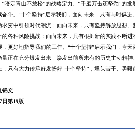
、
“
咬定青山不放松
”
的战略定力、
“
千磨万击还坚劲
”
的发
续奋斗。
“
十个坚持
”
启示我们，面向未来，只有与时俱进
动求变中引领时代潮流；面向未来，只有坚持解放思想、
上的各种风险挑战；面向未来，只有根据新的实践不断进
展，更好地指导我们的工作。
“
十个坚持
”
启示我们，今天
能量正在充分爆发出来，焕发出前所未有的历史主动精神
上，只有大力传承好发扬好
“
十个坚持
”
，埋头苦干、勇毅
夏锦文
7
日第
19
版