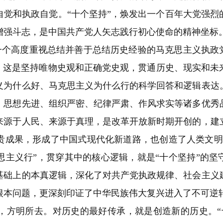
自觉和执政自觉。
“
十个坚持
”
，焕发出一个百年大党强烈
增强斗志，是中国共产党人矢志践行初心使命的精神坐标
一个高度重视总结并善于总结历史经验的马克思主义执政
。这是坚持唯物史观和正确党史观，贯通历史、现实和未
义为什么好、马克思主义为什么行的科学回答和逻辑表达
、思想先进、组织严密、纪律严肃、作风求实等诸多优秀
来源于人民、来源于真理，是改革开放新时期开创的，建
贵成果，形成了中国式现代化新道路，也创造了人类文明
思主义行
”
，贯穿其中的核心逻辑，就是
“
十个坚持
”
的坚
基础上的本真逻辑，深化了对共产党执政规律、社会主义
根本问题，更深刻印证了中华民族伟大复兴进入了不可逆
方明所去。对历史的最好传承，就是创造新的历史。
“