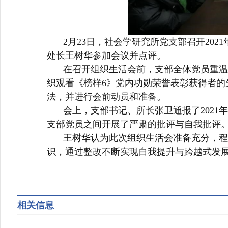
2
月
23
日，社会学研究所党支部召开
2021
处长王树华参加会议并点评。
在召开组织生活会前，支部全体党员重温
织观看《榜样
6
》党内功勋荣誉表彰获得者的
法，并进行会前动员和准备。
会上，支部书记、所长张卫通报了
2021
年
支部党员之间开展了严肃的批评与自我批评
王树华认为此次组织生活会准备充分，程
识，通过整改不断实现自我提升与跨越式发
相关信息