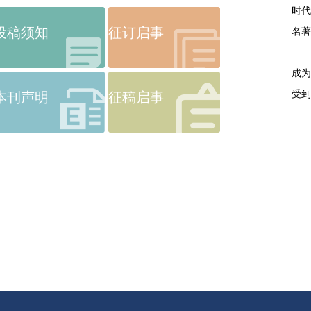
时代
投稿须知
征订启事
名
创刊
成为
受
本刊声明
征稿启事
《
（
主
副
电话
电子