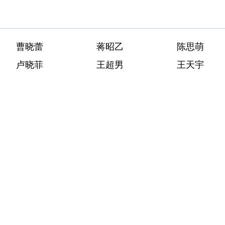
曹晓蕾
蒋昭乙
陈思萌
卢晓菲
王超男
王天宇