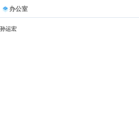
办公室
孙运宏